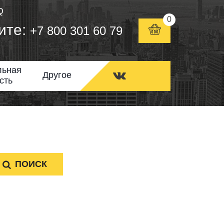
Q
0
ите:
+7 800 301 60 79
льная
Другое
сть