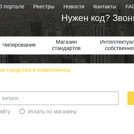
О портале
Реестры
Новости
Контакты
FA
Нужен код? Звон
Магазин
Интеллектуа
Чипирование
стандартов
собственно
е средства и компоненты
айту
Искать по магазину