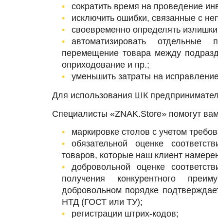
сократить время на проведение ин
исключить ошибки, связанные с не
своевременно определять излишки 
автоматизировать отдельные 
перемещение товара между подразде
оприходование и пр.;
уменьшить затраты на исправление 
Для использования ШК предприниматель
Специалисты «ZNAK.Store» помогут вам
маркировке столов с учетом требо
обязательной оценке соответст
товаров, которые наш клиент намере
добровольной оценке соответст
получения конкурентного преи
добровольном порядке подтверждает
НТД (ГОСТ или ТУ);
регистрации штрих-кодов;