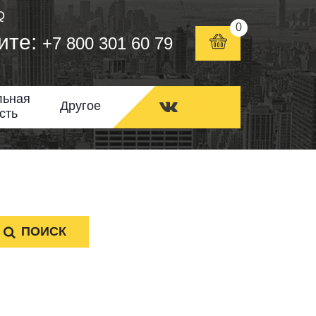
Q
0
ите:
+7 800 301 60 79
льная
Другое
сть