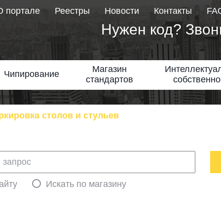
О портале
Реестры
Новости
Контакты
FA
Нужен код? Звон
Магазин
Интеллектуа
Чипирование
стандартов
собственно
ркировка столов и стульев
айту
Искать по магазину