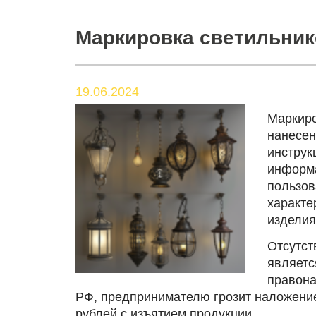
Маркировка светильник
19.06.2024
Маркиро
нанесен
инструк
информа
пользов
характе
изделия
Отсутст
являетс
правона
РФ, предпринимателю грозит наложение
рублей с изъятием продукции.