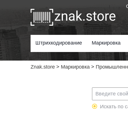
Штрихкодирование
Маркировка
Znak.store
>
Маркировка
>
Промышленно
Искать по с