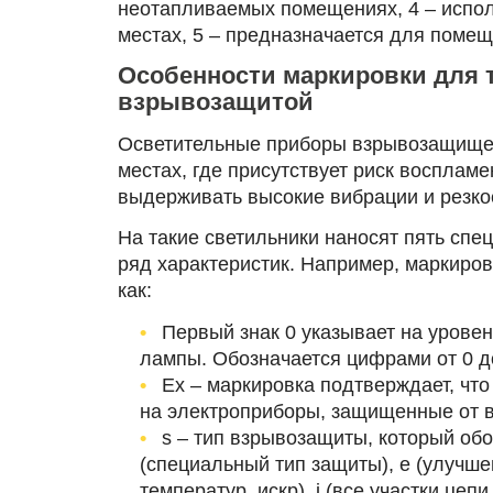
неотапливаемых помещениях, 4 ‒ испо
местах, 5 ‒ предназначается для поме
Особенности маркировки для 
взрывозащитой
Осветительные приборы взрывозащищен
местах, где присутствует риск восплам
выдерживать высокие вибрации и резк
На такие светильники наносят пять сп
ряд характеристик. Например, маркиров
как:
Первый знак 0 указывает на урове
лампы. Обозначается цифрами от 0 д
Ex ‒ маркировка подтверждает, что
на электроприборы, защищенные от 
s ‒ тип взрывозащиты, который об
(специальный тип защиты), e (улучш
температур, искр), i (все участки це