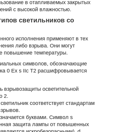
льзование в отапливаемых закрытых
щений с высокой влажностью.
типов светильников со
ного исполнения применяют в тех
енения либо взрыва. Они могут
ое повышение температуры.
ециальных символов, обозначающие
ка 0 Ex s IIc T2 расшифровывается
нь взрывозащиты осветительной
о 2.
 светильник соответствует стандартам
взрывов.
означается буквами. Символ s
енная защита лампы от повышенных
пи являются искробезопасными), d