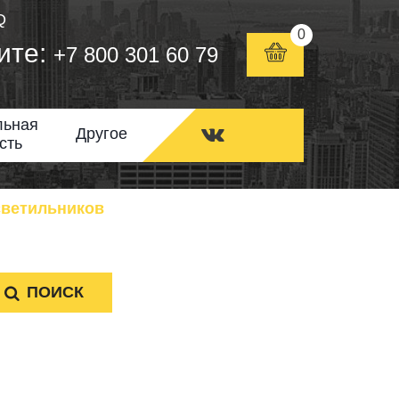
Q
0
ите:
+7 800 301 60 79
льная
Другое
сть
светильников