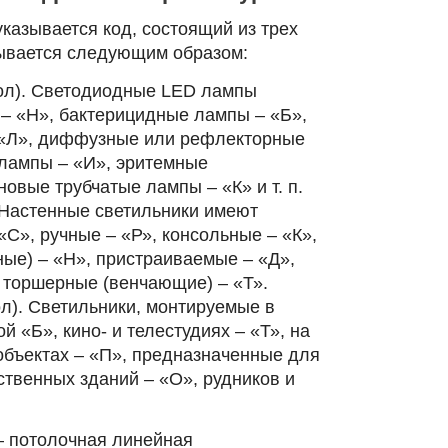
казывается код, состоящий из трех
ывается следующим образом:
вол). Светодиодные LED лампы
 ‒ «Н», бактерицидные лампы ‒ «Б»,
«Л», диффузные или рефлекторные
 лампы ‒ «И», эритемные
овые трубчатые лампы ‒ «К» и т. п.
 Настенные светильники имеют
С», ручные ‒ «Р», консольные ‒ «К»,
ные) ‒ «Н», пристраиваемые ‒ «Д»,
, торшерные (венчающие) ‒ «Т».
л). Светильники, монтируемые в
 «Б», кино- и телестудиях ‒ «Т», на
бъектах ‒ «П», предназначенные для
ственных зданий ‒ «О», рудников и
‒ потолочная линейная