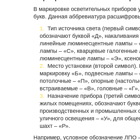
В маркировке осветительных приборов у
букв. Данная аббревиатура расшифров
Тип источника света (первый сим
обозначают буквой «Д», накаливания
линейные люминесцентные лампы ‒ 
лампы ‒ «С», кварцевые галогенные
люминесцентные лампы ‒ «Э», ксенон
Место установки (второй символ).
маркировку «Б», подвесные лампы ‒ «
потолочные ‒ «П», опорные (настоль
встраиваемые ‒ «В», головные ‒ «Г»
Назначение прибора (третий симво
жилых помещениях, обозначают буквой
производственных и промышленных о
уличного освещения ‒ «У», для обще
шахт ‒ «Р».
Например, условное обозначение ЛПО 