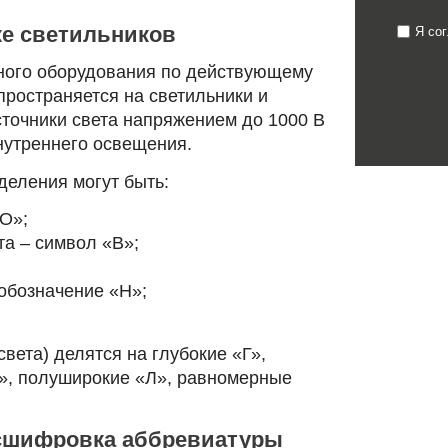
е светильников
Я со
ного оборудования по действующему
пространяется на светильники и
точники света напряжением до 1000 В
нутреннего освещения.
деления могут быть:
«О»;
а ‒ символ «В»;
обозначение «Н»;
вета) делятся на глубокие «Г»,
», полуширокие «Л», равномерные
асшифровка аббревиатуры