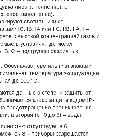
увка либо заполнение), o
арцевое заполнение).
Маркируют светильники со
и IC, IB, IA или IIC, IIB, IIA. I ‒
фере с высокой концентрацией газов и
емые в условиях, где может
, B, C – подгруппы различных
. Обозначают светильники знаками
максимальная температура эксплуатации
ьная до 100 °С.
аются данные о степени защиты от
бозначается класс защиты кодом IP-
т на предотвращение проникновения
и, а вторая (от 0 до 8) ‒ воды.
олностью отсутствует, а 6 ‒
зможно / 8 ‒ приборы разрешается