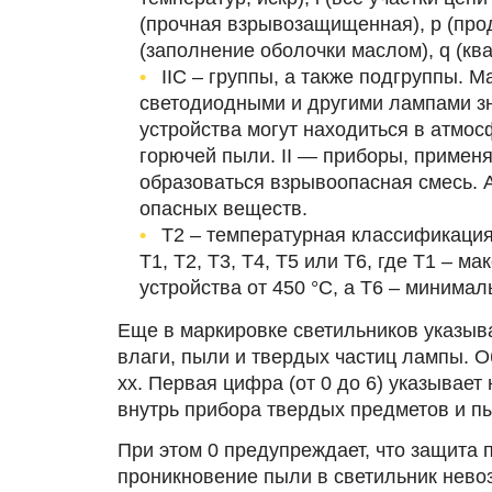
(прочная взрывозащищенная), p (прод
(заполнение оболочки маслом), q (кв
IIC ‒ группы, а также подгруппы. 
светодиодными и другими лампами знакам
устройства могут находиться в атмос
горючей пыли. II — приборы, применя
образоваться взрывоопасная смесь. A
опасных веществ.
T2 ‒ температурная классификация
Т1, Т2, Т3, Т4, Т5 или Т6, где Т1 ‒ 
устройства от 450 °С, а Т6 ‒ минимал
Еще в маркировке светильников указыв
влаги, пыли и твердых частиц лампы. О
xx. Первая цифра (от 0 до 6) указывае
внутрь прибора твердых предметов и пыл
При этом 0 предупреждает, что защита п
проникновение пыли в светильник нево