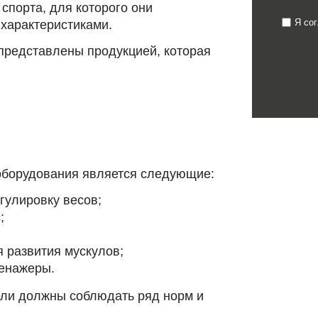
спорта, для которого они
Я со
 характеристиками.
представлены продукцией, которая
:
борудования является следующие:
улировку весов;
;
 развития мускулов;
енажеры.
ели должны соблюдать ряд норм и