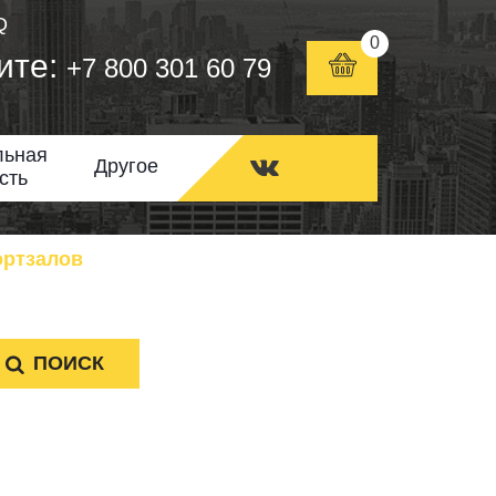
Q
0
ите:
+7 800 301 60 79
льная
Другое
сть
ортзалов