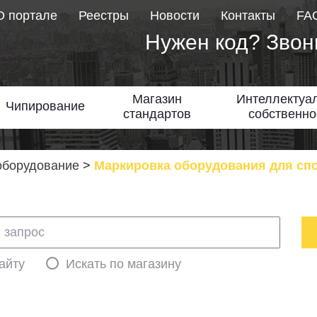
О портале
Реестры
Новости
Контакты
FA
Нужен код? Звон
Магазин
Интеллектуа
Чипирование
стандартов
собственно
оборудование
>
Маркировка оборудования для сп
айту
Искать по магазину