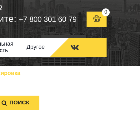
Q
0
ите:
+7 800 301 60 79
льная
Другое
сть
кировка