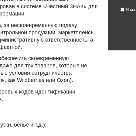
ирован в системе «Честный ЗНАК» для
Я со
формации.
да, за несвоевременную подачу
нтрольной продукции, маркетплейсы
административную ответственность, а
афактной.
обеспечить своевременную
аже для тех товаров, которые не
ные условия сотрудничества
, как Wildberries или Ozon).
фровых кодов идентификации
к:
ки, белье и т.д.);