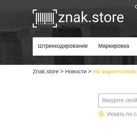
Штрихкодирование
Маркировка
Znak.store
>
Новости
>
На маркетплейс
Искать по с