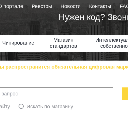
О портале
Реестры
Новости
Контакты
FA
Нужен код? Звон
Магазин
Интеллектуа
Чипирование
стандартов
собственно
ы распространится обязательная цифровая мар
айту
Искать по магазину