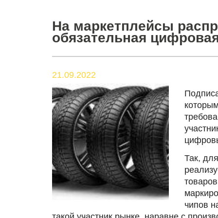
На маркетплейсы распр
обязательная цифровая
21.09.2022
Подписа
которым
требова
участни
цифровы
Так, дл
реализу
товаров
маркиро
чипов н
такой участник рынке, наравне с произ