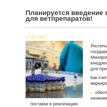
Планируется введение
для ветпрепаратов!
17.06.2022
Россель
государ
Минпром
внедрен
для пре
Как счи
маркиро
обесп
начиная
поставки в реализацию: