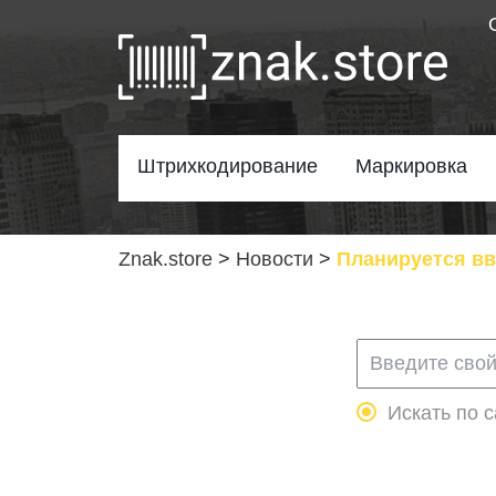
Штрихкодирование
Маркировка
Znak.store
>
Новости
>
Планируется вв
Искать по с