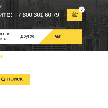
Q
0
ите:
+7 800 301 60 79
льная
Другое
сть
!