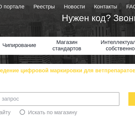
О портале
Реестры
Новости
Контакты
FA
Нужен код? Звон
Магазин
Интеллектуа
Чипирование
стандартов
собственно
едение цифровой маркировки для ветпрепаратов
айту
Искать по магазину