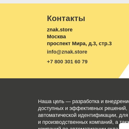
Контакты
znak.store
Москва
проспект Мира, д.3, стр.3
info@znak.store
+7 800 301 60 79
осква
Проспект Мира, 3с3 — Яндекс Карты
Наша цель — разработка и внедрени
доступных и эффективных решений, 
автоматической идентификации, для
и производственных компаний, а так