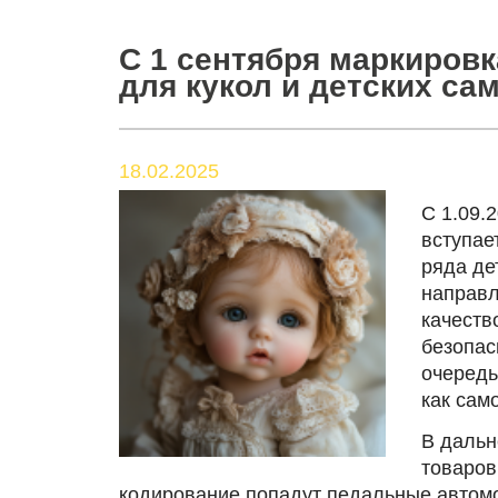
С 1 сентября маркировк
для кукол и детских са
18.02.2025
С 1.09.
вступае
ряда де
направл
качеств
безопас
очередь
как сам
В дальн
товаров
кодирование попадут педальные автомо