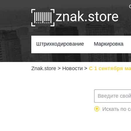
Штрихкодирование
Маркировка
Znak.store
>
Новости
>
С 1 сентября м
Искать по с