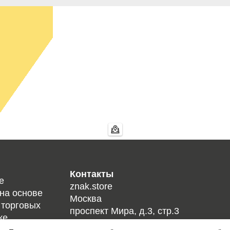
Контакты
е
znak.store
на основе
Москва
 торговых
проспект Мира, д.3, стр.3
же
Телефон:
+7 800 301 60 79