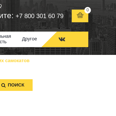
Q
0
ите:
+7 800 301 60 79
льная
Другое
сть
их самокатов