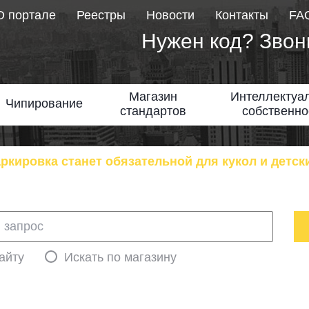
О портале
Реестры
Новости
Контакты
FA
Нужен код? Звон
Магазин
Интеллектуа
Чипирование
стандартов
собственно
аркировка станет обязательной для кукол и детск
айту
Искать по магазину