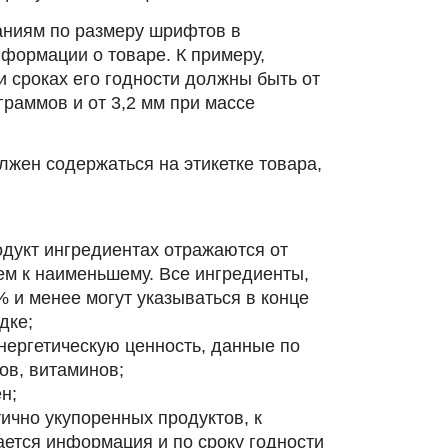
аниям по размеру шрифтов в
формации о товаре. К примеру,
и сроках его годности должны быть от
граммов и от 3,2 мм при массе
жен содержаться на этикетке товара,
одукт ингредиентах отражаются от
м к наименьшему. Все ингредиенты,
% и менее могут указываться в конце
дке;
нергетическую ценность, данные по
ов, витаминов;
н;
тично укупоренных продуктов, к
ается информация и по сроку годности