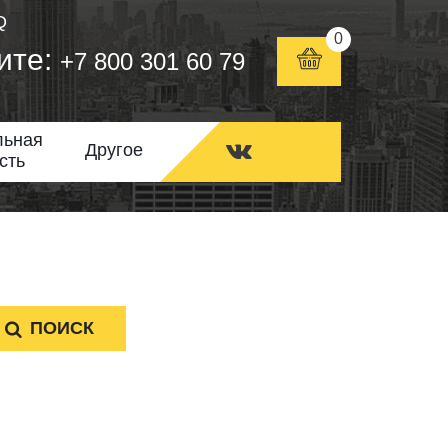
Q
0
ите:
+7 800 301 60 79
льная
Другое
сть